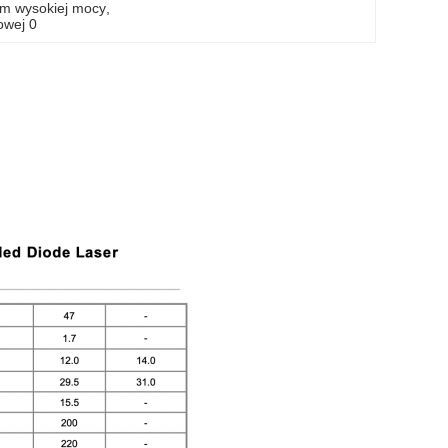
ym wysokiej mocy
, 
owej 0