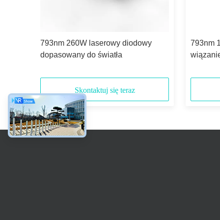
793nm 260W laserowy diodowy
793nm 1
dopasowany do światła
wiązani
Skontaktuj się teraz