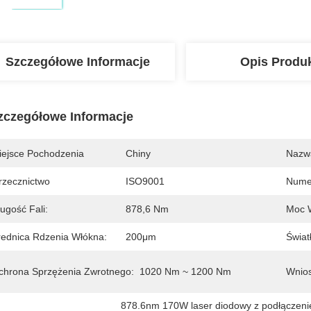
Szczegółowe Informacje
Opis Produ
zczegółowe Informacje
iejsce Pochodzenia
Chiny
Nazw
rzecznictwo
ISO9001
Nume
ugość Fali:
878,6 Nm
Moc 
rednica Rdzenia Włókna:
200μm
Świat
chrona Sprzężenia Zwrotnego:
1020 Nm ~ 1200 Nm
Wnios
878.6nm 170W laser diodowy z podłączen