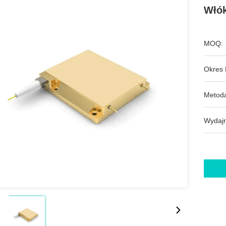
Włók
MOQ:
Okres 
Metoda
Wydajn