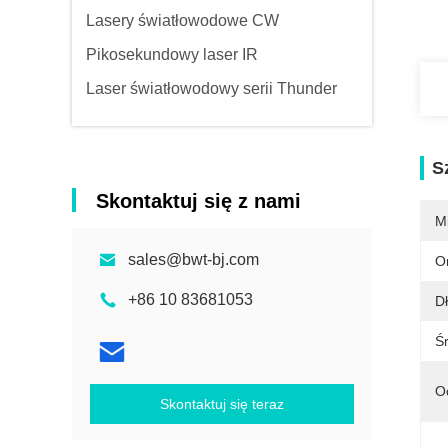
Lasery światłowodowe CW
Pikosekundowy laser IR
Laser światłowodowy serii Thunder
S
Skontaktuj się z nami
M
sales@bwt-bj.com
O
+86 10 83681053
Dł
Ś
O
Skontaktuj się teraz