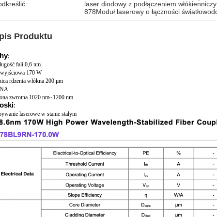
dkreślić:
laser diodowy z podłączeniem włókiennicz
878Moduł laserowy o łączności światłowod
pis Produktu
hy
:
ugość fali 0,6 nm
wyjściowa 170 W
nica rdzenia włókna 200 μm
 NA
ona zwrotna 1020 nm~1200 nm
oski
:
ywanie laserowe w stanie stałym