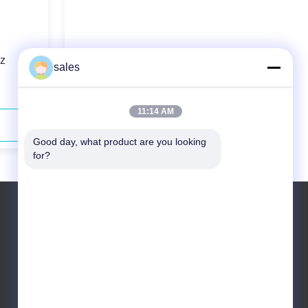
z
793nm 130W laser diodowy z
sales
włóknem o niskiej konserwacji
11:14 AM
Skontaktuj się teraz
Good day, what product are you looking 
for?