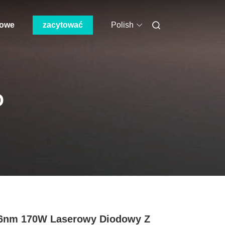
mowe
zacytować
Polish
O
.6nm 170W Laserowy Diodowy Z