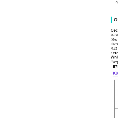
Po
O
Cec
/
878dł
/
Moc 
/
Śred
/
0.22
/
Ochr
Wni
/
Pomp