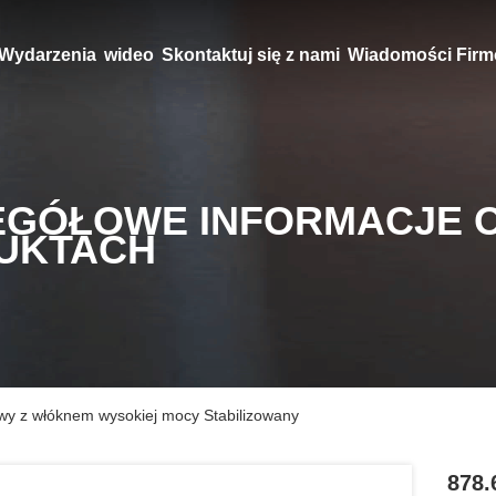
Wydarzenia
wideo
Skontaktuj się z nami
Wiadomości Fir
EGÓŁOWE INFORMACJE 
UKTACH
y z włóknem wysokiej mocy Stabilizowany
878