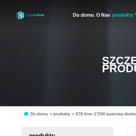
Do domu
O Nas
produkty
SZCZ
PROD
Do domu
>
produkty
>
878.6nm 170W laserowy diodow
produkty