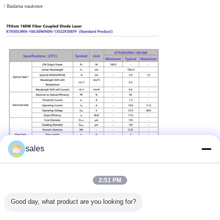
/
Badania naukowe
sales
2:51 PM
Good day, what product are you looking for?
moduł diody laserowej dużej mocy
tagi:
,
moduł laserowy dużej mocy
dioda laserowa dużej mocy
,