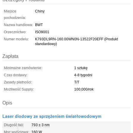
Miejsce
Chiny
pochodzenia:
Nazwa handlowa:
BWT
Orzecznictwo:
ISO9001
Numer modelu:
K793DL9RN-160.00WN0N-13522F20EFF (Produkt
standardowy)
Zapłata
Minimalne zamówienie:
1 sztukę
Czas dostawy:
4-8 tygodni
Zasady płatności:
T/T
Możliwość Supply:
100,000/rok
Opis
Laser diodowy ze sprzężeniem światłowodowym
Długość fali:
793 ± 3 nm
Moc wyjściowa:
160 W