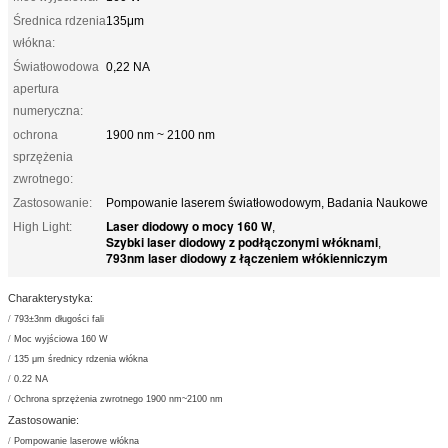
Średnica rdzenia
135μm
włókna:
Światłowodowa
0,22 NA
apertura
numeryczna:
ochrona
1900 nm ~ 2100 nm
sprzężenia
zwrotnego:
Zastosowanie:
Pompowanie laserem światłowodowym, Badania Naukowe
Laser diodowy o mocy 160 W
High Light:
,
Szybki laser diodowy z podłączonymi włóknami
,
793nm laser diodowy z łączeniem włókienniczym
Charakterystyka:
/
793±3nm długości fali
/
Moc wyjściowa 160 W
/
135 μm średnicy rdzenia włókna
/
0.22 NA
/
Ochrona sprzężenia zwrotnego 1900 nm~2100 nm
Zastosowanie:
/
Pompowanie laserowe włókna