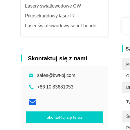
Lasery światłowodowe CW
Pikosekundowy laser IR
Laser światłowodowy serii Thunder
S
Skontaktuj się z nami
M
sales@bwt-bj.com
O
+86 10 83681053
Dł
T
Ś
Skontaktuj się teraz
Po