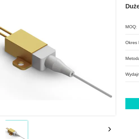
Duże
MOQ:
Okres 
Metoda
Wydajn