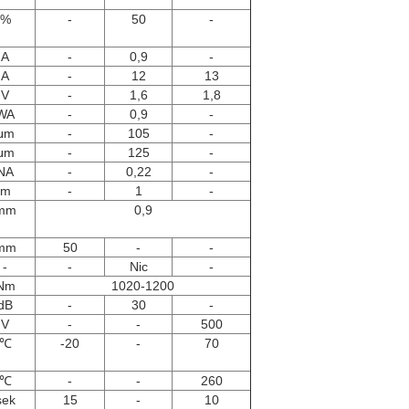
%
-
50
-
A
-
0,9
-
A
-
12
13
V
-
1,6
1,8
WA
-
0,9
-
μm
-
105
-
μm
-
125
-
NA
-
0,22
-
m
-
1
-
mm
0,9
mm
50
-
-
-
-
Nic
-
Nm
1020-1200
dB
-
30
-
V
-
-
500
℃
-20
-
70
℃
-
-
260
sek
15
-
10