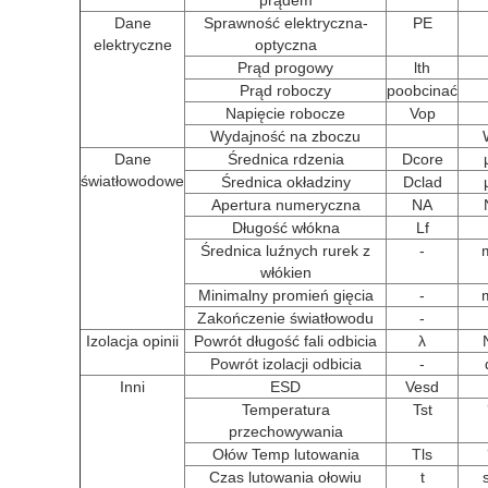
prądem
Dane
Sprawność elektryczna-
PE
elektryczne
optyczna
Prąd progowy
lth
Prąd roboczy
poobcinać
Napięcie robocze
Vop
Wydajność na zboczu
Dane
Średnica rdzenia
Dcore
światłowodowe
Średnica okładziny
Dclad
Apertura numeryczna
NA
Długość włókna
Lf
Średnica luźnych rurek z
-
włókien
Minimalny promień gięcia
-
Zakończenie światłowodu
-
Izolacja opinii
Powrót długość fali odbicia
λ
Powrót izolacji odbicia
-
Inni
ESD
Vesd
Temperatura
Tst
przechowywania
Ołów Temp lutowania
Tls
Czas lutowania ołowiu
t