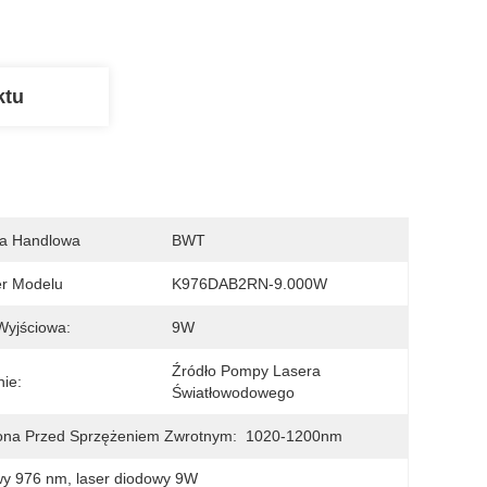
ktu
a Handlowa
BWT
r Modelu
K976DAB2RN-9.000W
Wyjściowa:
9W
Źródło Pompy Lasera 
ie:
Światłowodowego
ona Przed Sprzężeniem Zwrotnym:
1020-1200nm
wy 976 nm
, 
laser diodowy 9W