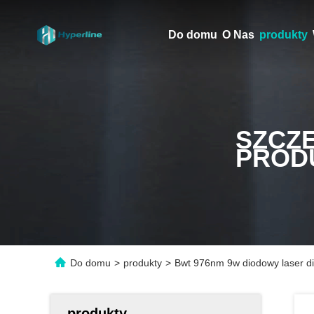
Do domu
O Nas
produkty
SZCZ
PROD
Do domu
>
produkty
>
Bwt 976nm 9w diodowy laser d
produkty