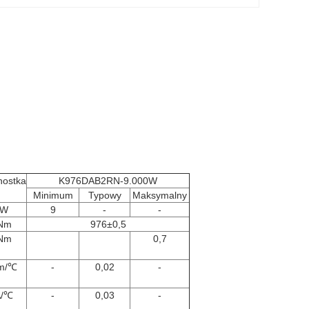
nostka
K976DAB2RN-9.000W
Minimum
Typowy
Maksymalny
W
9
-
-
Nm
976±0,5
Nm
0,7
m/℃
-
0,02
-
A/℃
-
0,03
-