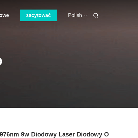
mowe
zacytować
Polish
O
 976nm 9w Diodowy Laser Diodowy O