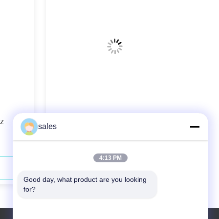
z
793nm 130W laser diodowy z
sales
włóknem o niskiej konserwacji
4:13 PM
Skontaktuj się teraz
Good day, what product are you looking 
for?