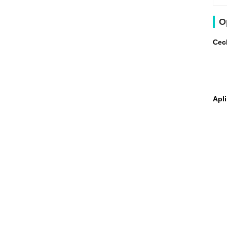
O
Cec
Apli