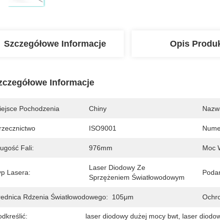
Szczegółowe Informacje
Opis Produ
zczegółowe Informacje
iejsce Pochodzenia
Chiny
Nazw
rzecznictwo
ISO9001
Nume
ugość Fali:
976mm
Moc 
Laser Diodowy Ze 
yp Lasera:
Podan
Sprzężeniem Światłowodowym
rednica Rdzenia Światłowodowego:
105μm
Ochr
dkreślić:
laser diodowy dużej mocy bwt
, 
laser diodo