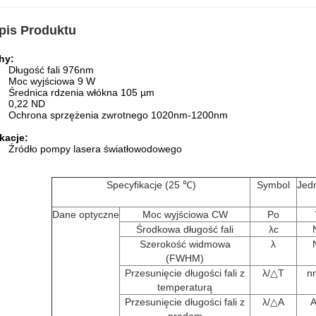
pis Produktu
hy:
Długość fali 976nm
Moc wyjściowa 9 W
Średnica rdzenia włókna 105 µm
0,22 ND
Ochrona sprzężenia zwrotnego 1020nm-1200nm
kacje:
Źródło pompy lasera światłowodowego
Specyfikacje (25 ℃)
Symbol
Jed
Dane optyczne
Moc wyjściowa CW
Po
Środkowa długość fali
λc
Szerokość widmowa
λ
(FWHM)
Przesunięcie długości fali z
λ/△T
n
temperaturą
Przesunięcie długości fali z
λ/△A