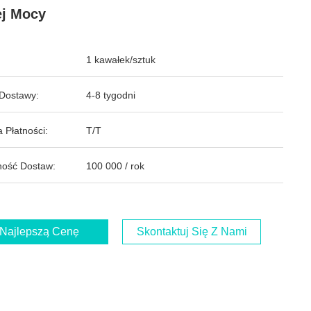
j Mocy
1 kawałek/sztuk
Dostawy:
4-8 tygodni
 Płatności:
T/T
ość Dostaw:
100 000 / rok
Najlepszą Cenę
Skontaktuj Się Z Nami