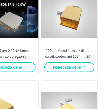
5 µm 0,22NA Laser
200µm Moduł lasera z diodami
owy ze sprzężeniem
światłowodowymi 1064nm 20W
owodowym 808nm 40W
dla medycyny
jlepszą cenę
Najlepszą cenę
ółprzewodnikowego
owania laserowego