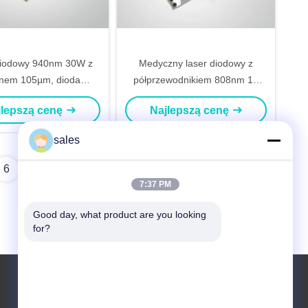
diodowy 940nm 30W z
Medyczny laser diodowy z
nem 105µm, dioda
półprzewodnikiem 808nm 15
serowa z pompą
Watt 375 μm 0,22NA
jlepszą cenę
Najlepszą cenę
sales
6
7
8
7:37 PM
Good day, what product are you looking 
for?