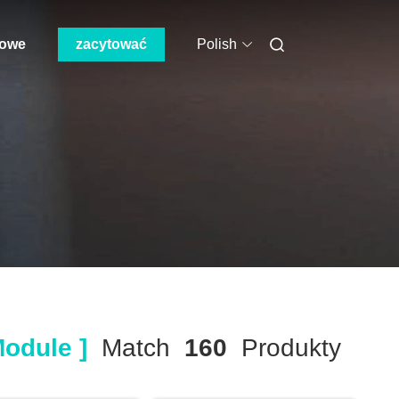
mowe
zacytować
Polish
odule ]
Match
160
Produkty