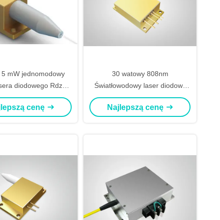
 5 mW jednomodowy
30 watowy 808nm
asera diodowego Rdzeń
Światłowodowy laser diodowy
odowy 4 µm dla wiązki
400μm 0.22NA Do użytku
jlepszą cenę
Najlepszą cenę
celującej
medycznego