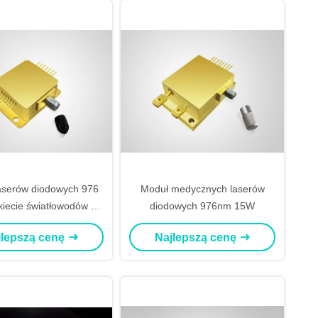
laserów diodowych 976
Moduł medycznych laserów
iecie światłowodów 10
diodowych 976nm 15W
00 µm 0,22NA dla
jlepszą cenę
Najlepszą cenę
medycyny