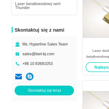
Laser światłowodowy serii
Thunder
Skontaktuj się z nami
Ms. Hyperline Sales Team
Laser dio
sales@bwt-bj.com
światłowodową
Watt
+86 10 83681053
Najleps
Skontaktuj się teraz