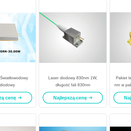
Światłowodowy
Laser diodowy 830nm 1W,
Pakiet 
 diodowy
długość fali 830nm
nm w pak
W 2
zą cenę
Najlepszą cenę
Na