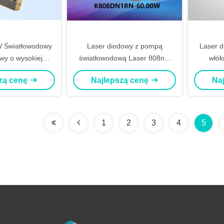
 Światłowodowy
Laser diodowy z pompą
Laser 
owy o wysokiej
światłowodową Laser 808nm
włók
 stabilizowaną
60W Z rdzeniem 106,5 µm
la
zą cenę
Najlepszą cenę
Na
ścią fali
1
2
3
4
5