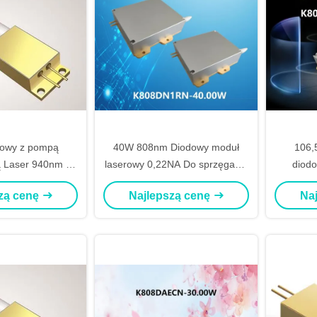
dowy z pompą
40W 808nm Diodowy moduł
106,
 Laser 940nm 20
laserowy 0,22NA Do sprzęgania
diod
 105 µm
światłowodu 106,5 µm
światł
zą cenę
Najlepszą cenę
Na
Do p
pomp