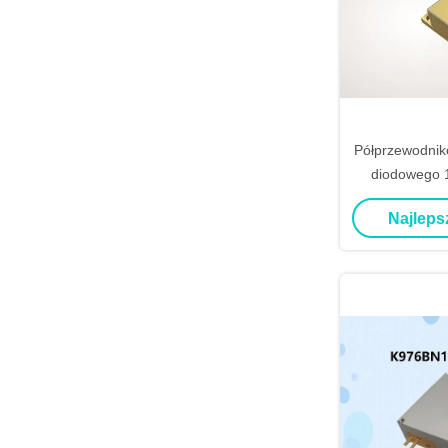
Półprzewodnik
diodowego 
940nm 20 Wat
Najleps