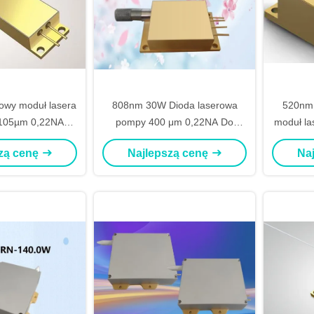
owy moduł lasera
808nm 30W Dioda laserowa
520nm
105µm 0,22NA
pompy 400 μm 0,22NA Do
moduł l
t Fibre Coupled
półprzewodnikowego
światłow
zą cenę
Najlepszą cenę
Na
pompowania laserowego