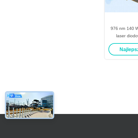
976 nm 140 W
laser diod
jasności z
Najleps
długo