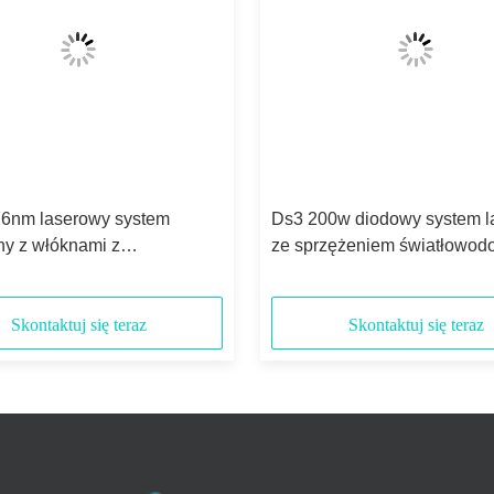
6nm laserowy system
Ds3 200w diodowy system l
ny z włóknami z
ze sprzężeniem światłowo
ednią regulacją / Rs232
976nm
Skontaktuj się teraz
Skontaktuj się teraz