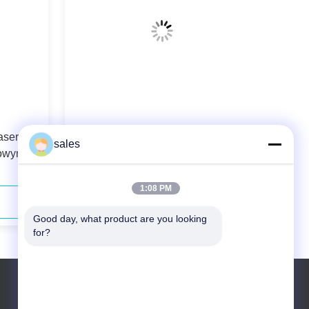
aserowy
808nm Światłowodowy system
sales
dowym
diodowy
1:08 PM
Skontaktuj się teraz
Good day, what product are you looking 
for?