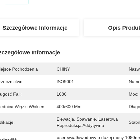
Szczegółowe Informacje
Opis Produ
zczegółowe Informacje
iejsce Pochodzenia
CHINY
Nazw
rzecznictwo
ISO9001
Nume
ugość Fali:
1080
Moc:
rednica Wiązki Włókien:
400/600 Μm
Długo
Elewacja, Spawanie, Laserowa 
likacje:
Stabi
Reprodukcja Addytywna
Laser światłowodowy o dużej mocy 1080n