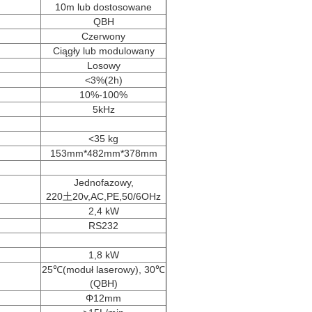
10m lub dostosowane
QBH
Czerwony
Ciągły lub modulowany
Losowy
<3%(2h)
10%-100%
5kHz
<35 kg
153mm*482mm*378mm
Jednofazowy,
220土20v,AC,PE,50/6OHz
2,4 kW
RS232
1,8 kW
25
℃
(moduł laserowy), 30
℃
(QBH)
Φ12mm