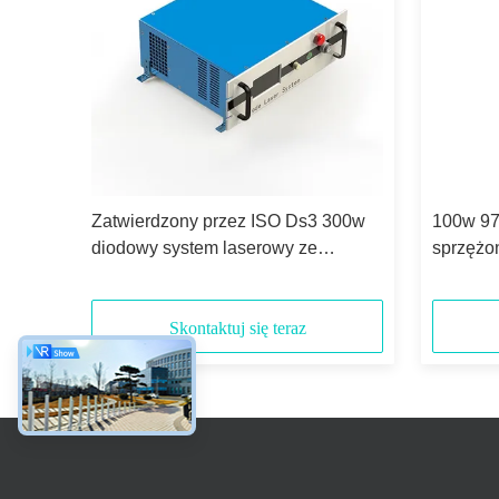
z
Zatwierdzony przez ISO Ds3 300w
100w 97
t
diodowy system laserowy ze
sprzężo
sprzężeniem światłowodowym
bezpośr
Skontaktuj się teraz