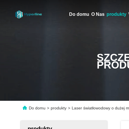
Do domu
O Nas
produkty
SZCZ
PROD
Do domu
>
produkty
>
Laser światłowodowy o dużej 
produkty