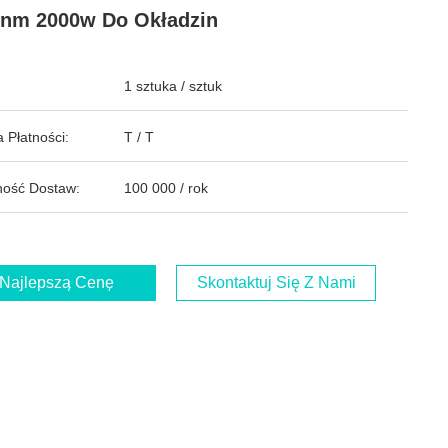
nm 2000w Do Okładzin
1 sztuka / sztuk
 Płatności:
T / T
ość Dostaw:
100 000 / rok
Najlepszą Cenę
Skontaktuj Się Z Nami