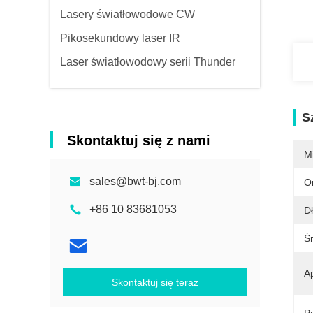
Lasery światłowodowe CW
Pikosekundowy laser IR
Laser światłowodowy serii Thunder
S
Skontaktuj się z nami
M
sales@bwt-bj.com
O
+86 10 83681053
Dł
Ś
Ap
Skontaktuj się teraz