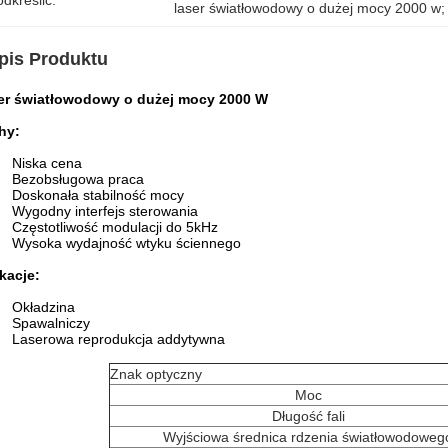
dkreślić:
laser światłowodowy o dużej mocy 2000 w;
pis Produktu
er światłowodowy o dużej mocy 2000 W
hy
:
Niska cena
Bezobsługowa praca
Doskonała stabilność mocy
Wygodny interfejs sterowania
Częstotliwość modulacji do 5kHz
Wysoka wydajność wtyku ściennego
kacje:
Okładzina
Spawalniczy
Laserowa reprodukcja addytywna
Znak optyczny
Moc
Długość fali
Wyjściowa średnica rdzenia światłowodoweg