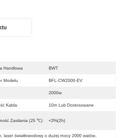
ktu
a Handlowa
BWT
r Modelu
BFL-CW2000-EV
2000w
ść Kabla:
10m Lub Dostosowane
lność Zasilania (25 ℃):
<3%(2h)
m
, 
laser światłowodowy o dużej mocy 2000 watów
, 