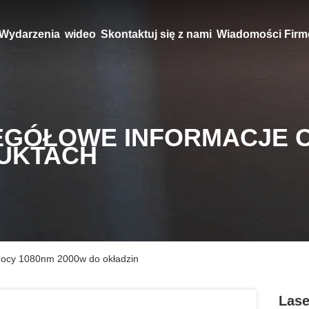
Wydarzenia
wideo
Skontaktuj się z nami
Wiadomości Fir
EGÓŁOWE INFORMACJE 
UKTACH
mocy 1080nm 2000w do okładzin
Lase