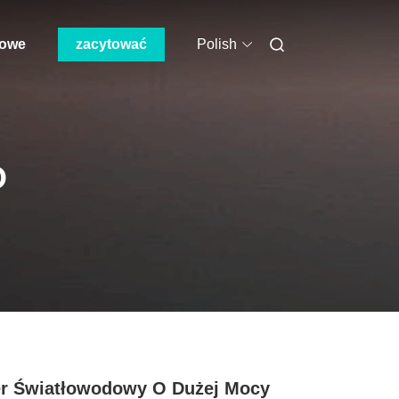
mowe
zacytować
Polish
O
r Światłowodowy O Dużej Mocy