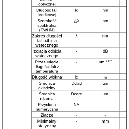
optycznej
Długość fali
lc
nm
środkowej
△
Szerokość
λ
nm
spektralna
(FWHM)
Zakres długości
λ
nm
fali odbicia
wstecznego
Izolacja odbicia
-
dB
wstecznego
Przesunięcie
-
nm / ℃
długości fali z
temperaturą
Długość włókna
lc
m
Średnica
Dclad
µm
okładziny
Średnica
Dcore
µm
rdzenia
Przysłona
NA
-
numeryczna
Złącze
-
-
Minimalny
-
mm
statyczny