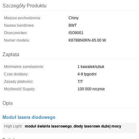
Szczegóły Produktu
Miejsce pochodzenia:
Chiny
Nazwa handlowa:
BWT
Orzecznictwo:
ISO9001
Numer modelu:
K878BN0RN-65.00 W.
Zapłata
Minimalne zamówienie:
1 kawałek/sztuk
Czas dostawy:
4-8 tygodni
Zasady płatności:
T/T
Możliwość Supply:
100 000 rocznie
Opis
Moduł lasera diodowego
moduł światła laserowego
diody laserowe dużej mocy
High Light:
,