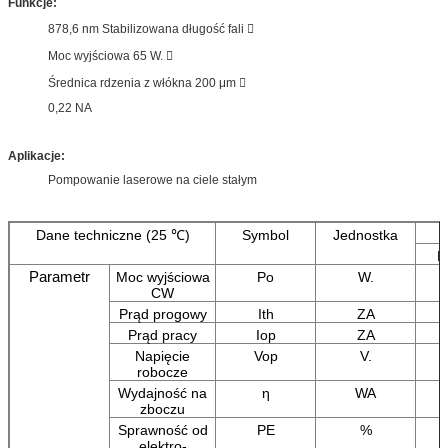
Funkcje:
878,6 nm Stabilizowana długość fali 
Moc wyjściowa 65 W. 
Średnica rdzenia z włókna 200 μm 
0,22 NA
Aplikacje:
Pompowanie laserowe na ciele stałym
Dane techniczne (25 ℃)
Symbol
Jednostka
M
Parametr
Moc wyjściowa
Po
W.
CW
Prąd progowy
Ith
ZA
Prąd pracy
Iop
ZA
Napięcie
Vop
V.
robocze
Wydajność na
η
WA
zboczu
Sprawność od
PE
%
elektro-