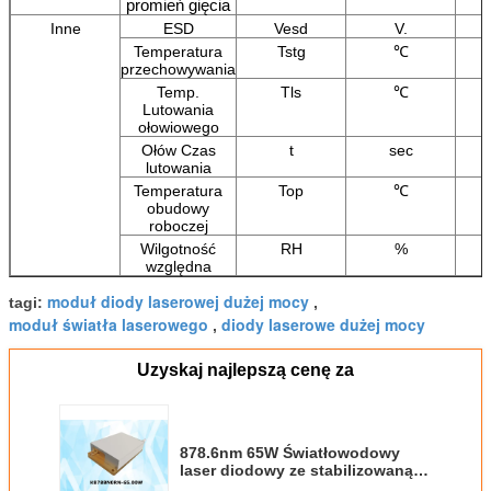
promień gięcia
Inne
ESD
Vesd
V.
Temperatura
Tstg
℃
przechowywania
Temp.
Tls
℃
Lutowania
ołowiowego
Ołów Czas
t
sec
lutowania
Temperatura
Top
℃
obudowy
roboczej
Wilgotność
RH
%
względna
moduł diody laserowej dużej mocy
tagi:
,
moduł światła laserowego
diody laserowe dużej mocy
,
Uzyskaj najlepszą cenę za
878.6nm 65W Światłowodowy
laser diodowy ze stabilizowaną
długością fali