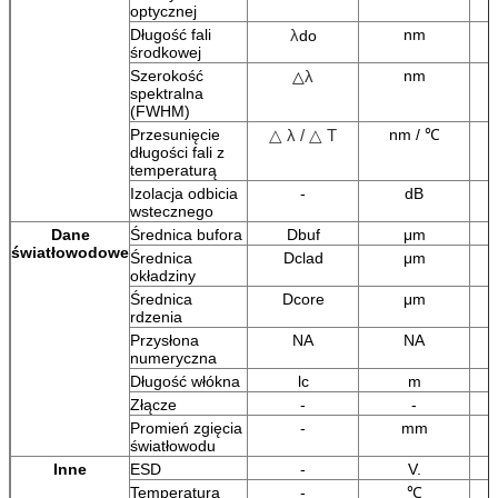
optycznej
λ
Długość fali
nm
do
środkowej
λ
Szerokość
nm
△
spektralna
(FWHM)
△ λ / △ T
Przesunięcie
nm / ℃
długości fali z
temperaturą
Izolacja odbicia
-
dB
wstecznego
Dane
Średnica bufora
Dbuf
μm
światłowodowe
Średnica
Dclad
μm
okładziny
Średnica
Dcore
μm
rdzenia
Przysłona
NA
NA
numeryczna
Długość włókna
lc
m
Złącze
-
-
Promień zgięcia
-
mm
światłowodu
Inne
ESD
-
V.
Temperatura
-
℃