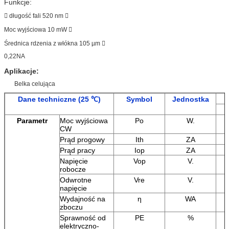
Funkcje:
 długość fali 520 nm 
Moc wyjściowa 10 mW 
Średnica rdzenia z włókna 105 µm 
0,22NA
Aplikacje
:
Belka celująca
Dane techniczne (25 ℃)
Symbol
Jednostka
Parametr
Moc wyjściowa
Po
W.
CW
Prąd progowy
Ith
ZA
Prąd pracy
Iop
ZA
Napięcie
Vop
V.
robocze
Odwrotne
Vre
V.
napięcie
Wydajność na
η
WA
zboczu
Sprawność od
PE
%
elektryczno-