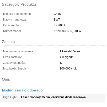
Szczegóły Produktu
Miejsce pochodzenia:
Chiny
Nazwa handlowa:
BWT
Orzecznictwo:
ISO9001
Numer modelu:
K520F03FN-0,010 W.
Zapłata
Minimalne zamówienie:
1 kawałek/sztuk
Czas dostawy:
4-8 tygodni
Zasady płatności:
T/T
Możliwość Supply:
100 000 / rok
Opis
Moduł lasera diodowego
Laser diodowy 35 nm
czerwona dioda laserowa
High Light:
,