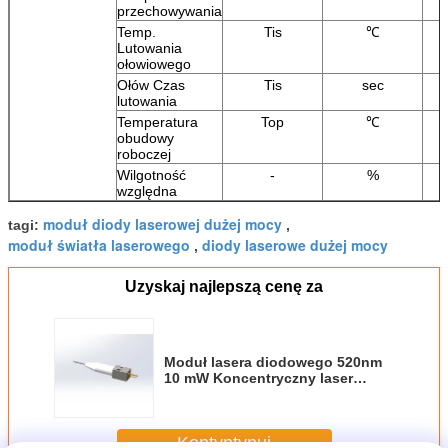
przechowywania
Temp.
Tis
℃
Lutowania
ołowiowego
Ołów Czas
Tis
sec
lutowania
Temperatura
Top
℃
obudowy
roboczej
Wilgotność
-
%
względna
moduł diody laserowej dużej mocy
tagi:
,
moduł światła laserowego
diody laserowe dużej mocy
,
Uzyskaj najlepszą cenę za
Moduł lasera diodowego 520nm
10 mW Koncentryczny laser
diodowy
Kontyntynuj