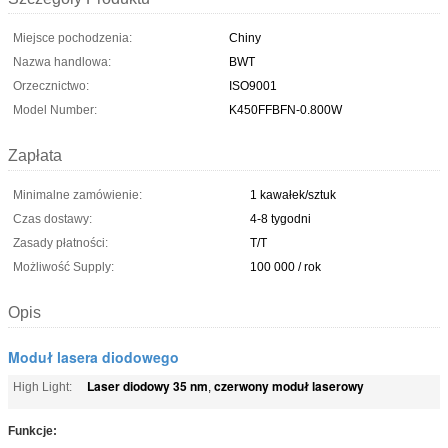
Miejsce pochodzenia:
Chiny
Nazwa handlowa:
BWT
Orzecznictwo:
ISO9001
Model Number:
K450FFBFN-0.800W
Zapłata
Minimalne zamówienie:
1 kawałek/sztuk
Czas dostawy:
4-8 tygodni
Zasady płatności:
T/T
Możliwość Supply:
100 000 / rok
Opis
Moduł lasera diodowego
Laser diodowy 35 nm
czerwony moduł laserowy
High Light:
,
Funkcje: