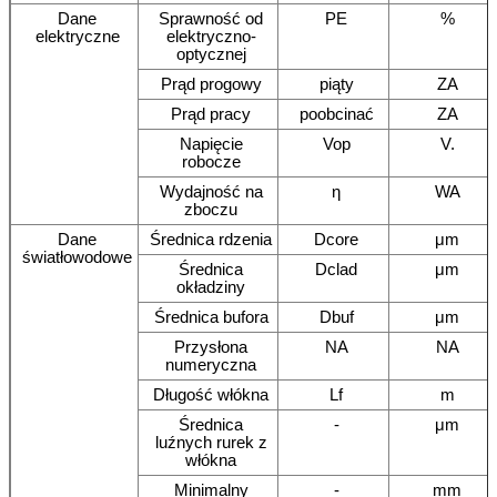
Dane
Sprawność od
PE
%
elektryczne
elektryczno-
optycznej
Prąd progowy
piąty
ZA
Prąd pracy
poobcinać
ZA
Napięcie
Vop
V.
robocze
Wydajność na
η
WA
zboczu
Dane
Średnica rdzenia
Dcore
μm
światłowodowe
Średnica
Dclad
μm
okładziny
Średnica bufora
Dbuf
μm
Przysłona
NA
NA
numeryczna
Długość włókna
Lf
m
Średnica
-
μm
luźnych rurek z
włókna
Minimalny
-
mm