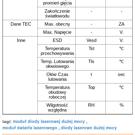
promień gięcia
Zakończenie
-
-
światłowodu
Dane TEC
Max. obecny
-
ZA
Max. Napięcie
-
V.
Inne
ESD
Vesd
V.
Temperatura
Tst
℃
przechowywania
Temp. Lutowania
Tls
℃
ołowiowego
Ołów Czas
t
sec
lutowania
Temperatura
Top
℃
obudowy
roboczej
Wilgotność
RH
%
względna
moduł diody laserowej dużej mocy
tagi:
,
moduł światła laserowego
diody laserowe dużej mocy
,