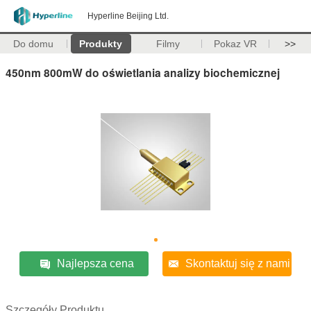
Hyperline Beijing Ltd.
Do domu
Produkty
Filmy
Pokaz VR
>>
450nm 800mW do oświetlania analizy biochemicznej
Najlepsza cena
Skontaktuj się z nami
Szczegóły Produktu