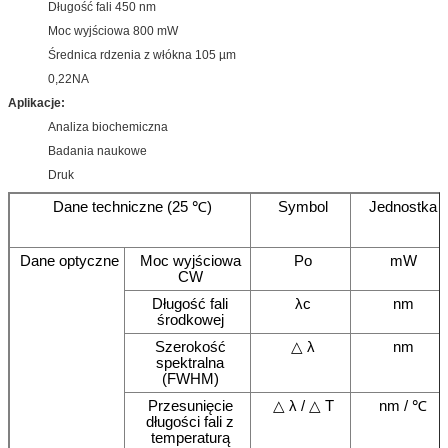
Długość fali 450 nm
Moc wyjściowa 800 mW
Średnica rdzenia z włókna 105 µm
0,22NA
Aplikacje:
Analiza biochemiczna
Badania naukowe
Druk
Dane techniczne (25 ℃)
Symbol
Jednostka
Dane optyczne
Moc wyjściowa
Po
mW
CW
Długość fali
λc
nm
środkowej
Szerokość
△ λ
nm
spektralna
(FWHM)
Przesunięcie
△ λ / △ T
nm / ℃
długości fali z
temperaturą