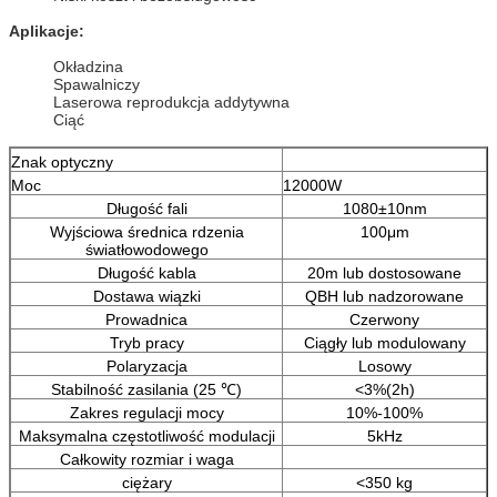
Aplikacje:
Okładzina
Spawalniczy
Laserowa reprodukcja addytywna
Ciąć
Znak optyczny
Moc
12000W
Długość fali
1080±10nm
Wyjściowa średnica rdzenia
100μm
światłowodowego
Długość kabla
20m lub dostosowane
Dostawa wiązki
QBH lub nadzorowane
Prowadnica
Czerwony
Tryb pracy
Ciągły lub modulowany
Polaryzacja
Losowy
Stabilność zasilania (25 ℃)
<3%(2h)
Zakres regulacji mocy
10%-100%
Maksymalna częstotliwość modulacji
5kHz
Całkowity rozmiar i waga
ciężary
<350 kg