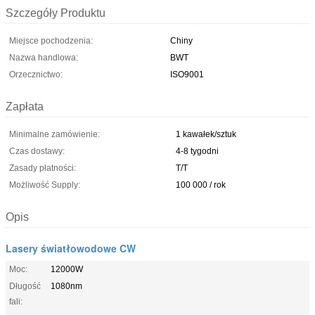
Szczegóły Produktu
Miejsce pochodzenia:
Chiny
Nazwa handlowa:
BWT
Orzecznictwo:
ISO9001
Zapłata
Minimalne zamówienie:
1 kawałek/sztuk
Czas dostawy:
4-8 tygodni
Zasady płatności:
T/T
Możliwość Supply:
100 000 / rok
Opis
Lasery światłowodowe CW
Moc:
12000W
Długość
1080nm
fali: