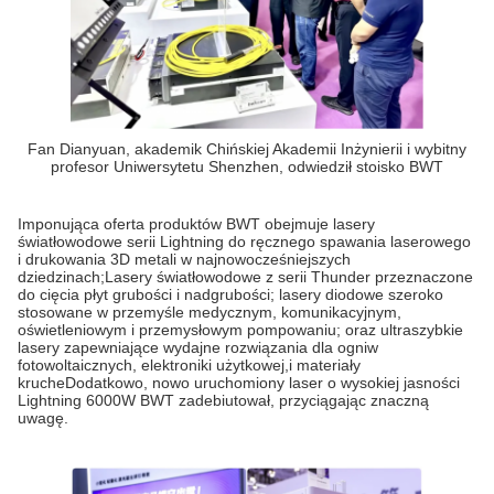
Fan Dianyuan, akademik Chińskiej Akademii Inżynierii i wybitny
profesor Uniwersytetu Shenzhen, odwiedził stoisko BWT
Imponująca oferta produktów BWT obejmuje lasery
światłowodowe serii Lightning do ręcznego spawania laserowego
i drukowania 3D metali w najnowocześniejszych
dziedzinach;Lasery światłowodowe z serii Thunder przeznaczone
do cięcia płyt grubości i nadgrubości; lasery diodowe szeroko
stosowane w przemyśle medycznym, komunikacyjnym,
oświetleniowym i przemysłowym pompowaniu; oraz ultraszybkie
lasery zapewniające wydajne rozwiązania dla ogniw
fotowoltaicznych, elektroniki użytkowej,i materiały
krucheDodatkowo, nowo uruchomiony laser o wysokiej jasności
Lightning 6000W BWT zadebiutował, przyciągając znaczną
uwagę.