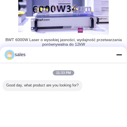
BWT 6000W Laser o wysokiej jasności, wydajność przetwarzania
porównywalna do 12kW
sales
Ponowne uzyskanie SLA, wiodące innowacje technologiczne w
przyszłości
11:33 PM
Na krótko przed otwarciem tej wystawy, wyczekiwana "2024 7th
SLA", najwyższa nagroda w całym łańcuchu przemysłu
Good day, what product are you looking for?
laserowego, ogłosiła swoich zwycięzców.Zwiększające się
zdolności innowacyjne i siła konkurencyjna BWT przyniosły jej
prestiżową nagrodę "Best Growth Enterprise Award"!